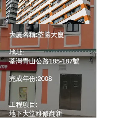
大廈名稱:荃勝大廈
地址:
荃灣青山公路185-187號
完成年份:2008
​工程項目:
​地下大堂維修翻新
新界區