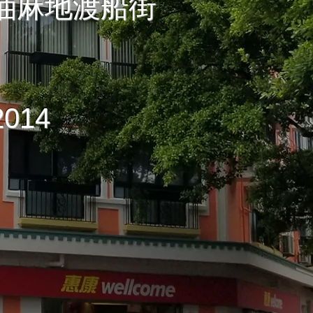
油麻地渡船街
014