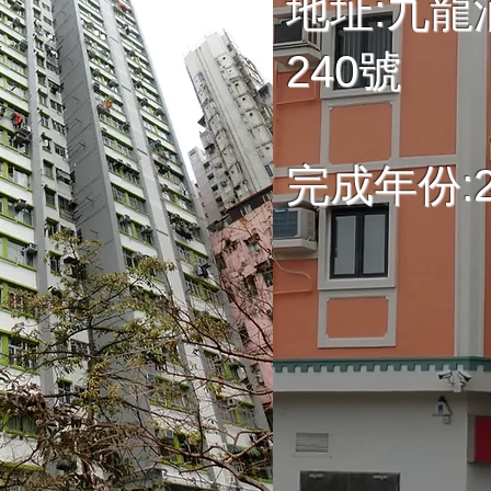
地址:九龍
240號
完成年份:2