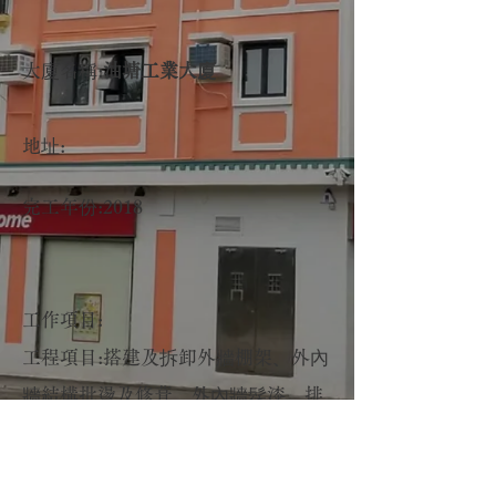
大廈名稱:
油塘工業大廈
地址:
完工年份:2018
​工作項目:
工程項目:搭建及拆卸外牆棚架、外內
牆結構批盪及修葺、外內牆髹漆、排
水渠、沖廁喉、公眾防火窗、公眾防
火門、安裝防火圍封物等…