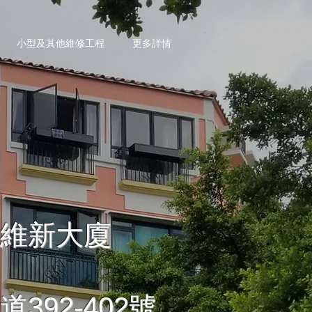
小型及其他維修工程
更多詳情
維新大廈​
392-402號