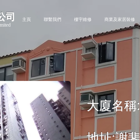
公司
主頁
聯繫我們
樓宇維修
商業及家居裝修
mited
大廈名稱:
地址:謝斐道