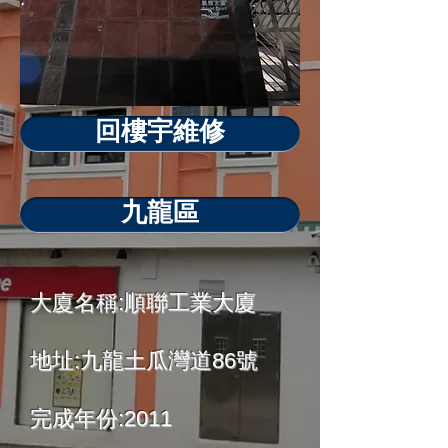
回樓宇維修
九龍區
大廈名稱:順聯工業大廈
地址:九龍土瓜灣道86號
完成年份:2011