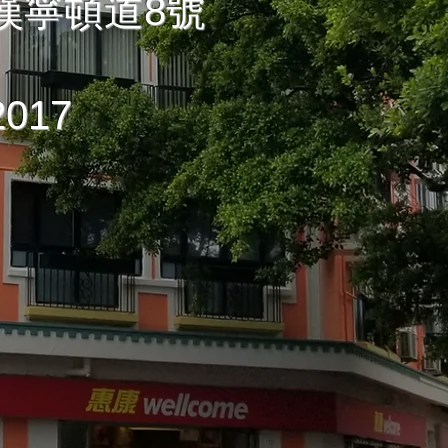
漢寧頓道8號
017