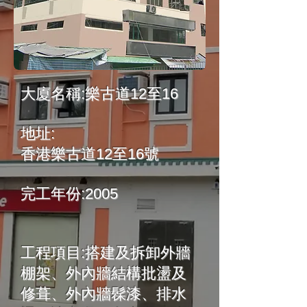
大廈名稱:樂古道12至16
地址:
香港樂古道12至16號
完工年份:2005
工程項目:搭建及拆卸外牆
棚架、外內牆結構批盪及
修葺、外內牆髹漆、排水