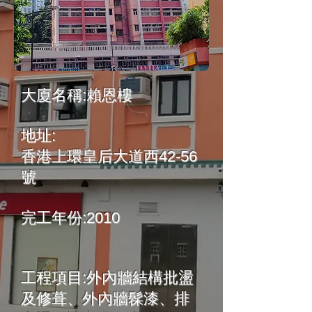
大廈名稱:賴恩樓
地址:
香港上環皇后大道西42-56
號
完工年份:2010
工程項目:外內牆結構批盪
及修葺、外內牆髹漆、排