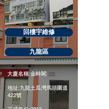
回樓宇維修
九龍區
大廈名稱:金時閣
地址:九龍土瓜灣馬頭圍道
422號