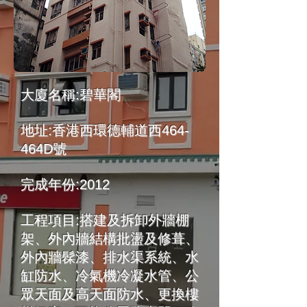
大廈名稱:碧華閣
地址:香港西環德輔道西464-
464D號
完成年份:2012
​工程項目:搭建及拆卸外牆棚
架、外內牆結構批盪及修葺、
外內牆髹漆、排水渠系統、水
缸防水、冷氣機冷凝水管、公
眾天面及高天面防水、更換樓