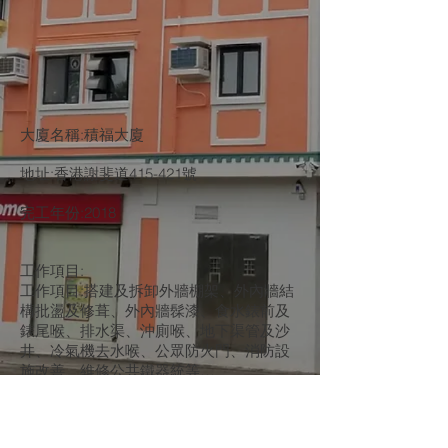
大廈名稱:積福大廈
地址:香港謝斐道415-421號
完工年份:2018
​工作項目:
工作項目:搭建及拆卸外牆棚架、外內牆結
構批盪及修葺、外內牆髹漆、食水錶前及
錶尾喉、排水渠、沖廁喉、地下渠管及沙
井、冷氣機去水喉、公眾防火門、消防設
施改善、維修公共鐵器統等…
灣仔區