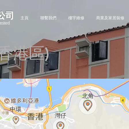
公司
主頁
聯繫我們
樓宇維修
商業及家居裝修
mited
香港區)​
北角
​中環
灣仔