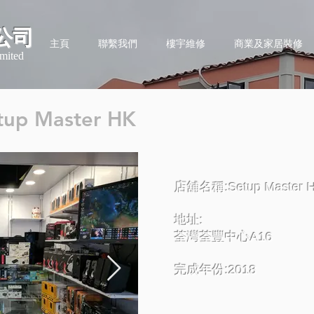
公司
主頁
聯繫我們
樓宇維修
商業及家居裝修
mited
up Master HK
店舖名稱:Setup Master 
地址:
荃灣荃豐中心A16
完成年份:2018