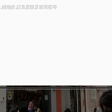
,鋪地板,訂造層版及玻璃櫃等