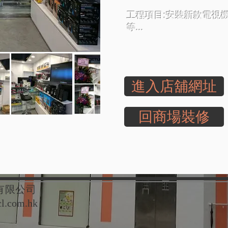
工程項目:安裝新款電視機
等...
進入店舖網址
回商場裝修
築工程有限公司
l.com.hk